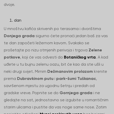
dvoje.
dan
U mnoštvu kafića skrivenih po terasama i dvorištima
Donjega grada
sigurno ćete pronaći jedan baš za vas
te dan započeti ležernom kavom. Svakako se
prošetajte po nizu otmjenih perivoja i trgova
Zelene
potkove
, koji će vas odvesti do
Botaničkog vrta
. A kad
uđete u tu bujnu zelenu oazu, bit će kao da ste ušli u
neki drugi svijet. Mirnim
Dežmanovim prolazom
krenite
prema
Dubravkinom putu
i
park-šumi Tuškanac
,
savršenom mjestu za ugodnu šetnju i predah od
gradske vreve. Popnite se do
Gornjega grada
i ne
gledajte na sat, jednostavno se izgubite u romantičnim
starim ulicama i pustite da vas noge same nose. Zatim