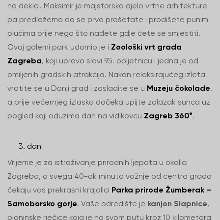
na dekici. Maksimir je majstorsko djelo vrtne arhitekture
pa predlažemo da se prvo prošetate i prodišete punim
plućima prije nego što nađete gdje ćete se smjestiti.
Ovaj golemi park udomio je i
Zoološki vrt grada
Zagreba
, koji upravo slavi 95. obljetnicu i jedna je od
omiljenih gradskih atrakcija. Nakon relaksirajućeg izleta
vratite se u Donji grad i zasladite se u
Muzeju čokolade
,
a prije večernjeg izlaska dočeka upijte zalazak sunca uz
pogled koji oduzima dah na vidikovcu
Zagreb 360°
.
dan
Vrijeme je za istraživanje prirodnih ljepota u okolici
Zagreba, a svega 40-ak minuta vožnje od centra grada
čekaju vas prekrasni krajolici
Parka prirode Žumberak –
Samoborsko gorje
. Vaše odredište je
kanjon Slapnice
,
planinske rječice koja je na svom putu kroz 10 kilometara