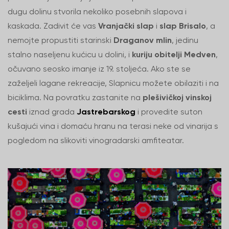
dugu dolinu stvorila nekoliko posebnih slapova i
kaskada. Zadivit će vas
Vranjački slap
i
slap Brisalo
, a
nemojte propustiti starinski
Draganov mlin
, jedinu
stalno naseljenu kućicu u dolini, i
kuriju obitelji Medven
,
očuvano seosko imanje iz 19. stoljeća. Ako ste se
zaželjeli lagane rekreacije, Slapnicu možete obilaziti i na
biciklima. Na povratku zastanite na
plešivičkoj vinskoj
cesti
iznad grada
Jastrebarskog
i provedite suton
kušajući vina i domaću hranu na terasi neke od vinarija s
pogledom na slikoviti vinogradarski amfiteatar.