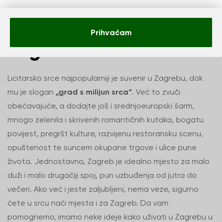
Tri dana romantike u
Prihvaćam
Zagrebu i okolici
Licitarsko srce najpopularniji je suvenir u Zagrebu, dok
mu je slogan
„grad s milijun srca“
. Već to zvuči
obećavajuće, a dodajte još i srednjoeuropski šarm,
mnogo zelenila i skrivenih romantičnih kutaka, bogatu
povijest, pregršt kulture, razvijenu restoransku scenu,
opuštenost te suncem okupane trgove i ulice pune
života. Jednostavno, Zagreb je idealno mjesto za malo
duži i malo drugačiji spoj, pun uzbuđenja od jutra do
večeri. Ako već i jeste zaljubljeni, nema veze, sigurno
ćete u srcu naći mjesta i za Zagreb. Da vam
pomognemo, imamo neke ideje kako uživati u Zagrebu u