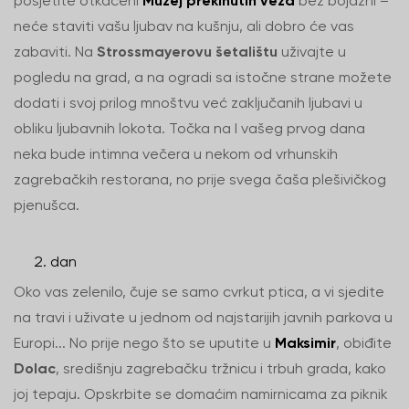
posjetite otkačeni
Muzej prekinutih veza
bez bojazni –
neće staviti vašu ljubav na kušnju, ali dobro će vas
zabaviti. Na
Strossmayerovu šetalištu
uživajte u
pogledu na grad, a na ogradi sa istočne strane možete
dodati i svoj prilog mnoštvu već zaključanih ljubavi u
obliku ljubavnih lokota. Točka na I vašeg prvog dana
neka bude intimna večera u nekom od vrhunskih
zagrebačkih restorana, no prije svega čaša plešivičkog
pjenušca.
dan
Oko vas zelenilo, čuje se samo cvrkut ptica, a vi sjedite
na travi i uživate u jednom od najstarijih javnih parkova u
Europi... No prije nego što se uputite u
Maksimir
, obiđite
Dolac
, središnju zagrebačku tržnicu i trbuh grada, kako
joj tepaju. Opskrbite se domaćim namirnicama za piknik