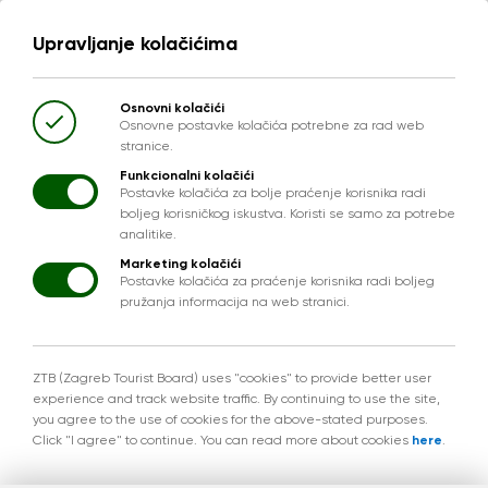
Upravljanje kolačićima
Osnovni kolačići
Osnovne postavke kolačića potrebne za rad web
stranice.
Funkcionalni kolačići
Postavke kolačića za bolje praćenje korisnika radi
boljeg korisničkog iskustva. Koristi se samo za potrebe
analitike.
Marketing kolačići
Postavke kolačića za praćenje korisnika radi boljeg
pružanja informacija na web stranici.
ZTB (Zagreb Tourist Board) uses "cookies" to provide better user
experience and track website traffic. By continuing to use the site,
you agree to the use of cookies for the above-stated purposes.
Click "I agree" to continue. You can read more about cookies
here
.