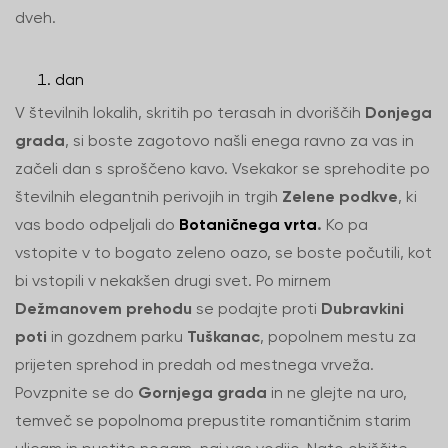
dveh.
dan
V številnih lokalih, skritih po terasah in dvoriščih
Donjega
grada
, si boste zagotovo našli enega ravno za vas in
začeli dan s sproščeno kavo. Vsekakor se sprehodite po
številnih elegantnih perivojih in trgih
Zelene podkve
, ki
vas bodo odpeljali do
Botaničnega vrta
.
Ko pa
vstopite v to bogato zeleno oazo, se boste počutili, kot
bi vstopili v nekakšen drugi svet. Po mirnem
Dežmanovem prehodu
se podajte proti
Dubravkini
poti
in gozdnem parku
Tuškanac
, popolnem mestu za
prijeten sprehod in predah od mestnega vrveža.
Povzpnite se do
Gornjega grada
in ne glejte na uro,
temveč se popolnoma prepustite romantičnim starim