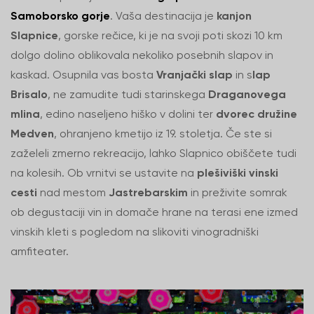
Samoborsko gorje
. Vaša destinacija je
kanjon
Slapnice
, gorske rečice, ki je na svoji poti skozi 10 km
dolgo dolino oblikovala nekoliko posebnih slapov in
kaskad. Osupnila vas bosta
Vranjački slap
in s
lap
Brisalo
, ne zamudite tudi starinskega
Draganovega
mlina
, edino naseljeno hiško v dolini ter
dvorec družine
Medven
, ohranjeno kmetijo iz 19. stoletja. Če ste si
zaželeli zmerno rekreacijo, lahko Slapnico obiščete tudi
na kolesih. Ob vrnitvi se ustavite na
plešiviški vinski
cesti
nad mestom
Jastrebarskim
in preživite somrak
ob degustaciji vin in domače hrane na terasi ene izmed
vinskih kleti s pogledom na slikoviti vinogradniški
amfiteater.