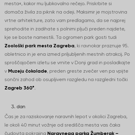
mesta«, kakor mu ljubkovalno rečejo. Priskrbite si
domača živila za piknik na odeji. Maksimir je mojstrovina
vrtne arhitekture, zato vam predlagamo, da se najprej
sprehodite in zadihate s polnimi pljuči preden najdete,
kje se boste namestili. Ta ogromen park gosti tudi
Zoološki park mesta Zagreba
, ki ravnokar praznuje 95.
obletnico in je ena izmed priljubljenih mestnih atrakcij. Po
sproščajočem izletu se vrnite v Donji grad in posladkajte
v
Muzeju čokolade
, preden greste zvečer ven pa vpijte
sončni zahod ob osupljivem razgledu na razgledni točki
Zagreb 360°
.
dan
Čas je za raziskovanje naravnih lepot v okolici Zagreba,
le okoli 40 minut vožnje od središča mesta vas čaka
čudovita pokrajina
Naravnega parka Žumberak –