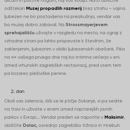
ulicam in pustite nogam, naj vas vodijo. Nato obiščite
odštekan
Muzej propadlih razmerij
brez strahu – vajina
ljubezen ne bo postavljena na preizkušnjo, vendar vas
bo muzej dobro zabaval. Na
Strossmayerjevem
sprehajališču
uživajte v razgledu na mesto, na ograji z
vzhodne strani pa lahko prispevate k številnim, že
zaklenjenim, ljubeznim v obliki ljubezenskih obešank. Pika
na »i« vašega prvega dne naj bo intimna večerja v eni
izmed vrhunskih zagrebških restavracij, pred vsem tem
pa kozarec plešiviške penine.
dan
Okoli vas zelenica, sliši se le ptičje čivkanje, vi pa sedite
na travi in uživate v enem izmed najstarejših javnih
parkov v Evropi... Vendar preden se napotite v
Maksimir
,
obiščite
Dolac,
osrednjo zagrebško tržnico in »trebuh