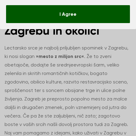
Tri dni romantike v
I Agree
Zagrebu in okolici
Lectarsko srce je najbolj priljubljen spominek v Zagrebu,
ki nosi slogan
»mesto z milijon src«
. Že to zveni
obetajoče, dodajte še srednjeevropski šarm, veliko
zelenila in skritih romantičnih kotičkov, bogato
zgodovino, obilico kulture, razvito restavracijsko sceno,
sproščenost ter s soncem obsijane trge in ulice polne
življenja. Zagreb je preprosto popolno mesto za malce
daljši in drugačen zmenek, poln vznemirjenj od jutra do
večera. Če pa že ste zaljubljeni, nič zato; zagotovo
boste v vaših srcih našli dovolj prostora tudi za Zagreb.
Naj vam pomagamo z idejami, kako uživati v Zagrebu v