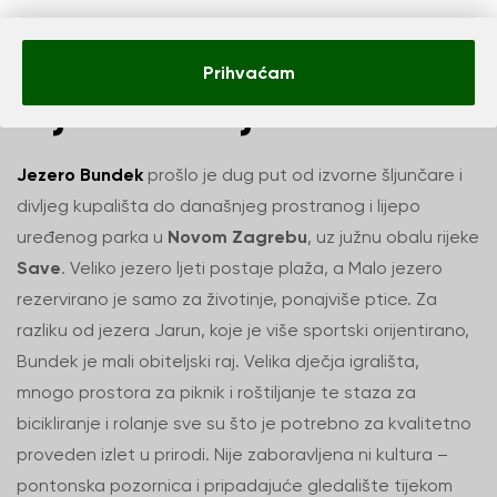
Bundek – Jezero po
Prihvaćam
mjeri obitelji
Jezero Bundek
prošlo je dug put od izvorne šljunčare i
divljeg kupališta do današnjeg prostranog i lijepo
uređenog parka u
Novom Zagrebu
, uz južnu obalu rijeke
Save
. Veliko jezero ljeti postaje plaža, a Malo jezero
rezervirano je samo za životinje, ponajviše ptice. Za
razliku od jezera Jarun, koje je više sportski orijentirano,
Bundek je mali obiteljski raj. Velika dječja igrališta,
mnogo prostora za piknik i roštiljanje te staza za
bicikliranje i rolanje sve su što je potrebno za kvalitetno
proveden izlet u prirodi. Nije zaboravljena ni kultura –
pontonska pozornica i pripadajuće gledalište tijekom