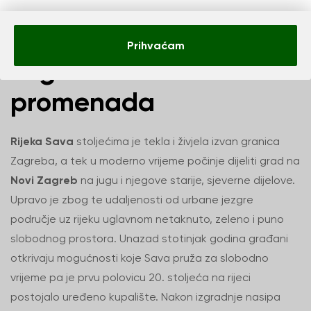
Rijeka Sava – Zelena
Prihvaćam
zagrebačka
promenada
Rijeka Sava
stoljećima je tekla i živjela izvan granica
Zagreba, a tek u moderno vrijeme počinje dijeliti grad na
Novi Zagreb
na jugu i njegove starije, sjeverne dijelove.
Upravo je zbog te udaljenosti od urbane jezgre
područje uz rijeku uglavnom netaknuto, zeleno i puno
slobodnog prostora. Unazad stotinjak godina građani
otkrivaju mogućnosti koje Sava pruža za slobodno
vrijeme pa je prvu polovicu 20. stoljeća na rijeci
postojalo uređeno kupalište. Nakon izgradnje nasipa