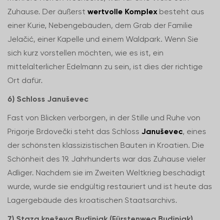
Zuhause. Der äußerst
wertvolle Komplex
besteht aus
einer Kurie, Nebengebäuden, dem Grab der Familie
Jelačić, einer Kapelle und einem Waldpark. Wenn Sie
sich kurz vorstellen möchten, wie es ist, ein
mittelalterlicher Edelmann zu sein, ist dies der richtige
Ort dafür.
6) Schloss Januševec
Fast von Blicken verborgen, in der Stille und Ruhe von
Prigorje Brdovečki steht das Schloss
Januševec
, eines
der schönsten klassizistischen Bauten in Kroatien. Die
Schönheit des 19. Jahrhunderts war das Zuhause vieler
Adliger. Nachdem sie im Zweiten Weltkrieg beschädigt
wurde, wurde sie endgültig restauriert und ist heute das
Lagergebäude des kroatischen Staatsarchivs.
7) Staza kneževa Budinjak (Fürstenweg Budinjak)