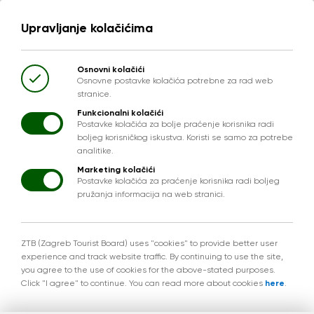
Upravljanje kolačićima
Osnovni kolačići
Osnovne postavke kolačića potrebne za rad web
stranice.
Funkcionalni kolačići
Postavke kolačića za bolje praćenje korisnika radi
boljeg korisničkog iskustva. Koristi se samo za potrebe
analitike.
Marketing kolačići
Postavke kolačića za praćenje korisnika radi boljeg
pružanja informacija na web stranici.
ZTB (Zagreb Tourist Board) uses "cookies" to provide better user
experience and track website traffic. By continuing to use the site,
you agree to the use of cookies for the above-stated purposes.
Click "I agree" to continue. You can read more about cookies
here
.