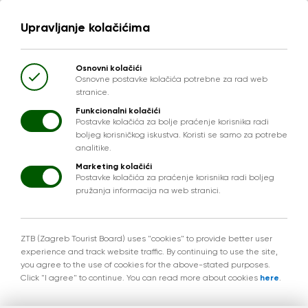
Upravljanje kolačićima
Osnovni kolačići
Osnovne postavke kolačića potrebne za rad web
stranice.
Funkcionalni kolačići
Postavke kolačića za bolje praćenje korisnika radi
boljeg korisničkog iskustva. Koristi se samo za potrebe
analitike.
Marketing kolačići
Postavke kolačića za praćenje korisnika radi boljeg
pružanja informacija na web stranici.
ZTB (Zagreb Tourist Board) uses "cookies" to provide better user
experience and track website traffic. By continuing to use the site,
you agree to the use of cookies for the above-stated purposes.
Click "I agree" to continue. You can read more about cookies
here
.