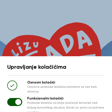
Upravljanje kolačićima
Osnovni kolačići
Osnovne postavke kolačića potrebne za rad web
stranice.
Funkcionalni kolačići
Postavke kolačića za bolje praćenje korisnika radi
boljeg korisničkog iskustva. Koristi se samo za potrebe