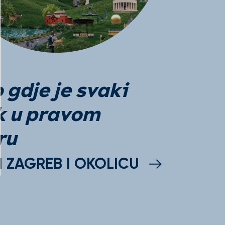
gdje je svaki
k u pravom
ru
I ZAGREB I OKOLICU