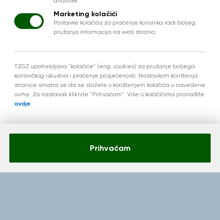
analitike.
Marketing kolačići
Postavke kolačića za praćenje korisnika radi boljeg
pružanja informacija na web stranici.
TZGZ upotrebljava "kolačiće" (eng. cookies) za pružanje boljega
korisničkog iskustva i praćenje posjećenosti. Nastavkom korištenja
onesi
Tamo 
stranice smatra se da se slažete s korištenjem kolačića u navedene
svrhe. Za nastavak kliknite "Prihvaćam". Više o kolačićima pronađite
kora
ovdje
.
smje
Prihvaćam
ISTRAŽ