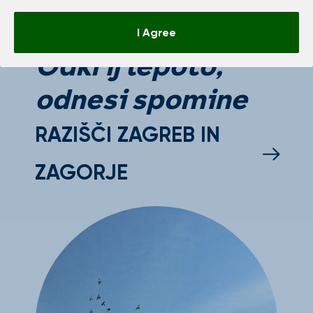
I Agree
Odkrij lepoto,
odnesi spomine
RAZIŠČI ZAGREB IN
ZAGORJE