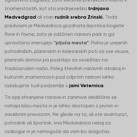
znamenitostih, kot sta srednjeveška
trdnjava
Medvedgrad
ali stari
rudnik srebra Zrinski
.
Toda
predvsem je Medvednica gozdnata lepotica bogate
flore in favne, zato je zaščiten naravni park in ga
upravičeno imenujejo
"pljuča mesta"
. Polna je urejenih
pohodniških, planinskih in kolesarskih poti za vse okuse,
planinski domovi pa poskrbijo za osvežitev na
tradicionalen način. Poleg številnih naravnih atrakcij in
kulturnih znamenitosti pod odprtim nebom lahko
raziskujete tudi podzemlje v
jami Veternica
.
Ta sijaj ohranjene narave in zanimive dediščine se
nahaja blizu mesta in je lahko dostopen z javnim in
zasebnim prevozom. Ne glede na to, ali ste avanturist,
pohodnik ali športnik, ima Medvednica nekaj za
vsakogar in je nemogoče da vam bo dolgočas.