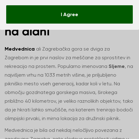
Sljeme - Park narave
I Agree
na dlani
Medvednica
ali Zagrebačka gora se dviga za
Zagrebom in je prvi naslov za meščane za sprostitev in
rekreacijo na prostem. Popularno imenovana
Sljeme
, na
najvišjem vrhu na 1033 metrih višine, je priljubljeno
pikniško mesto vseh generacij, kadar koli v letu. Na
območju gozdnatega gorskega masiva, širokega
približno 40 kilometrov, je veliko raznolikih objektov, tako
da je hkrati lahko smučišče, na katerem trenirajo bodoči
olimpijski prvaki, in mirna lokacija za družinski piknik.
Medvednica je bila od nekdaj neločljivo povezana z
zgodovino Zagreba, zato sledove preteklosti vidimo v