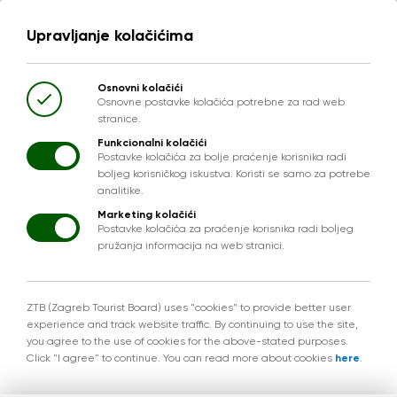
Upravljanje kolačićima
Osnovni kolačići
Osnovne postavke kolačića potrebne za rad web
stranice.
Funkcionalni kolačići
Postavke kolačića za bolje praćenje korisnika radi
boljeg korisničkog iskustva. Koristi se samo za potrebe
analitike.
Marketing kolačići
Postavke kolačića za praćenje korisnika radi boljeg
pružanja informacija na web stranici.
ZTB (Zagreb Tourist Board) uses "cookies" to provide better user
experience and track website traffic. By continuing to use the site,
you agree to the use of cookies for the above-stated purposes.
Click "I agree" to continue. You can read more about cookies
here
.