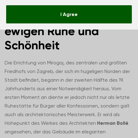
Mirogoj – Ort der
I Agree
ewigen Ruhe und
Schönheit
Die Errichtung von Mirogoj, des zentralen und größten
Friedhofs von Zagreb, der sich im hügeligen Norden der
Stadt befindet, begann in der zweiten Hälfte des 19.
Jahrhunderts aus einer Notwendigkeit heraus. Vom
ersten Moment an diente er jedoch nicht nur als letzte
Ruhestätte für Bürger aller Konfessionen, sondern galt
auch als architektonisches Meisterwerk. Er wird als
Höhepunkt des Werkes des Architekten
Herman Bollé
angesehen, der das Gebäude im eleganten