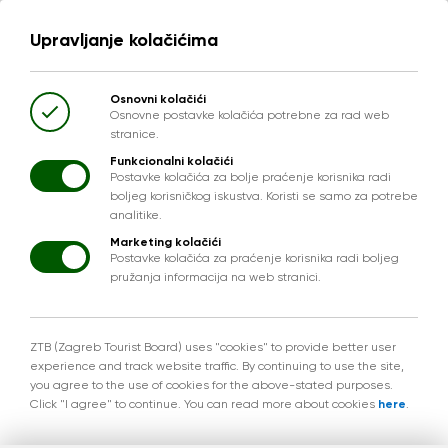
Upravljanje kolačićima
Osnovni kolačići
Osnovne postavke kolačića potrebne za rad web
stranice.
Funkcionalni kolačići
Postavke kolačića za bolje praćenje korisnika radi
boljeg korisničkog iskustva. Koristi se samo za potrebe
analitike.
Marketing kolačići
Postavke kolačića za praćenje korisnika radi boljeg
pružanja informacija na web stranici.
ZTB (Zagreb Tourist Board) uses "cookies" to provide better user
experience and track website traffic. By continuing to use the site,
you agree to the use of cookies for the above-stated purposes.
Click "I agree" to continue. You can read more about cookies
here
.